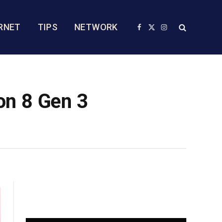
RNET
TIPS
NETWORK
Facebook
X
Instagram
(Twitter)
on 8 Gen 3