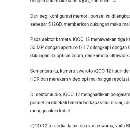
dengan antarmuka khas iQOO, Funtouch 14.
Dari segi konfigurasi memori, ponsel ini dileng
sebesar 512GB, memberikan dukungan maksimal u
Pada sektor kamera, iQOO 12 menawarkan tiga k
50 MP dengan aperture f/1.7 dilengkapi dengan 
dukungan 3x optical zoom, dan kamera ultrawide 
Sementara itu, kamera swafoto iQOO 12 hadir 
HDR dan merekam video optimal hingga resolusi 
Di sektor audio, iQOO 12 menghadirkan pengalama
ponsel ini dibekali baterai berkapasitas besar,
menggunakan kabel.
iQOO 12 tersedia dalam dua varian warna, yaitu 