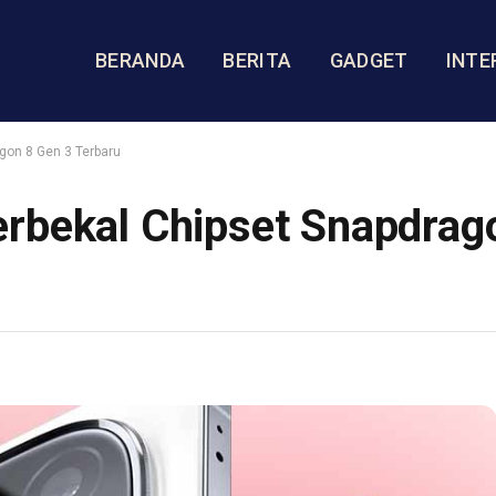
BERANDA
BERITA
GADGET
INTE
gon 8 Gen 3 Terbaru
rbekal Chipset Snapdrag