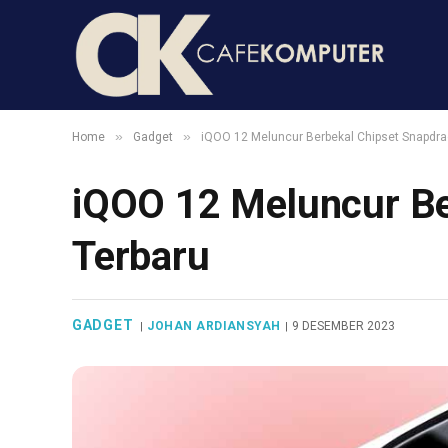
»
»
Home
Gadget
iQOO 12 Meluncur Berbekal Chipset Snapdra
iQOO 12 Meluncur Be
Terbaru
GADGET
JOHAN ARDIANSYAH
9 DESEMBER 2023