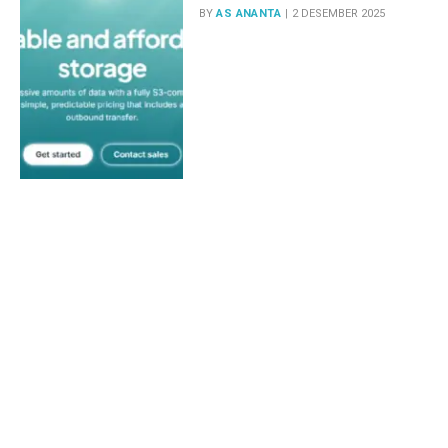
BY
AS ANANTA
2 DESEMBER 2025
ShopeePay Hadirkan Fitur
Lengkap dan Promo Menarik,
Jadikan Dompet Digital
Makin Serba Bisa
BY
AS ANANTA
18 JULI 2025