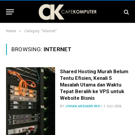
»
Home
Category: "Internet"
BROWSING:
INTERNET
Shared Hosting Murah Belum
Tentu Efisien, Kenali 5
Masalah Utama dan Waktu
Tepat Beralih ke VPS untuk
Website Bisnis
BY
JOHAN ARDIANSYAH
1 JULI 2026