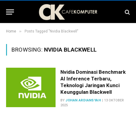
»
Home
Posts Tagged "Nvidia Blackwell"
BROWSING:
NVIDIA BLACKWELL
Nvidia Dominasi Benchmark
AI Inference Terbaru,
Teknologi Jaringan Kunci
Keunggulan Blackwell
BY
JOHAN ARDIANSYAH
13 OKTOBER
2025