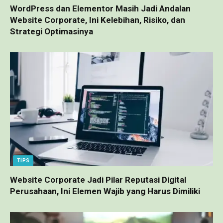
WordPress dan Elementor Masih Jadi Andalan
Website Corporate, Ini Kelebihan, Risiko, dan
Strategi Optimasinya
TIPS
Website Corporate Jadi Pilar Reputasi Digital
Perusahaan, Ini Elemen Wajib yang Harus Dimiliki