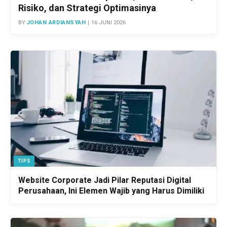
Risiko, dan Strategi Optimasinya
BY
JOHAN ARDIANSYAH
16 JUNI 2026
TIPS
Website Corporate Jadi Pilar Reputasi Digital
Perusahaan, Ini Elemen Wajib yang Harus Dimiliki