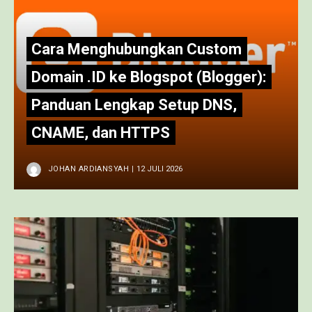
Cara Menghubungkan Custom
Domain .ID ke Blogspot (Blogger):
Panduan Lengkap Setup DNS,
CNAME, dan HTTPS
JOHAN ARDIANSYAH
12 JULI 2026