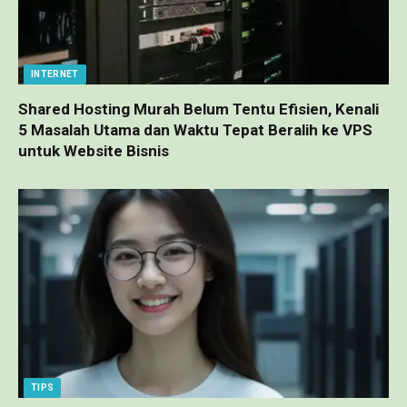
INTERNET
Shared Hosting Murah Belum Tentu Efisien, Kenali
5 Masalah Utama dan Waktu Tepat Beralih ke VPS
untuk Website Bisnis
TIPS