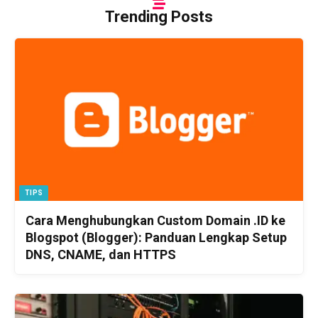
Trending Posts
TIPS
Cara Menghubungkan Custom Domain .ID ke
Blogspot (Blogger): Panduan Lengkap Setup
DNS, CNAME, dan HTTPS