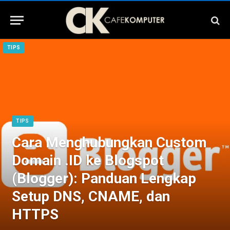
TIPS
TIPS
Cara Menghubungkan Custom
Domain .ID ke Blogspot
(Blogger): Panduan Lengkap
Setup DNS, CNAME, dan
HTTPS