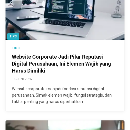
TIPS
TIPS
Website Corporate Jadi Pilar Reputasi
Digital Perusahaan, Ini Elemen Wajib yang
Harus Dimiliki
16 JUNI 2026
Website corporate menjadi fondasi reputasi digital
perusahaan. Simak elemen wajib, fungsi strategis, dan
faktor penting yang harus diperhatikan.