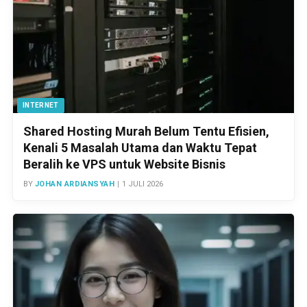
INTERNET
Shared Hosting Murah Belum Tentu Efisien,
Kenali 5 Masalah Utama dan Waktu Tepat
Beralih ke VPS untuk Website Bisnis
BY
JOHAN ARDIANSYAH
1 JULI 2026