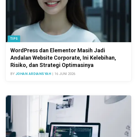
TIPS
WordPress dan Elementor Masih Jadi
Andalan Website Corporate, Ini Kelebihan,
Risiko, dan Strategi Optimasinya
BY
JOHAN ARDIANSYAH
16 JUNI 2026