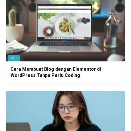
TIPS
Cara Membuat Blog dengan Elementor di
WordPress Tanpa Perlu Coding