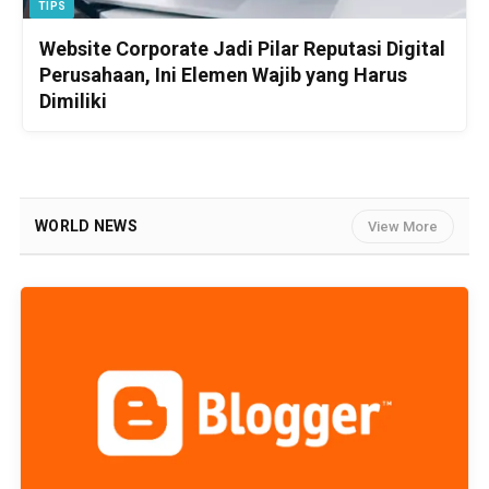
TIPS
Website Corporate Jadi Pilar Reputasi Digital
Perusahaan, Ini Elemen Wajib yang Harus
Dimiliki
WORLD NEWS
View More