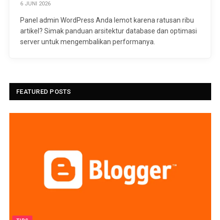
6 JUNI 2026
Panel admin WordPress Anda lemot karena ratusan ribu
artikel? Simak panduan arsitektur database dan optimasi
server untuk mengembalikan performanya.
FEATURED POSTS