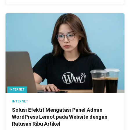
INTERNET
INTERNET
Solusi Efektif Mengatasi Panel Admin
WordPress Lemot pada Website dengan
Ratusan Ribu Artikel