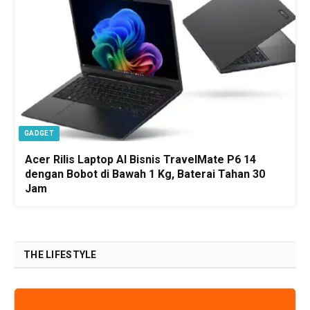
GADGET
Acer Rilis Laptop AI Bisnis TravelMate P6 14
dengan Bobot di Bawah 1 Kg, Baterai Tahan 30
Jam
THE LIFESTYLE