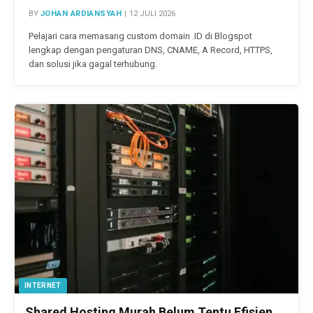
BY
JOHAN ARDIANSYAH
12 JULI 2026
Pelajari cara memasang custom domain .ID di Blogspot
lengkap dengan pengaturan DNS, CNAME, A Record, HTTPS,
dan solusi jika gagal terhubung.
INTERNET
Shared Hosting Murah Belum Tentu Efisien,