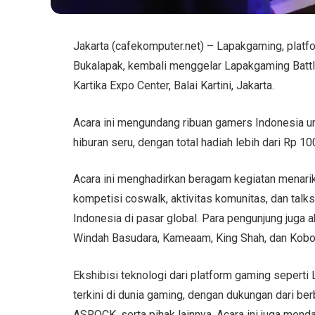
Jakarta (cafekomputer.net) – Lapakgaming, platf
Bukalapak, kembali menggelar Lapakgaming Batt
Kartika Expo Center, Balai Kartini, Jakarta.
Acara ini mengundang ribuan gamers Indonesia un
hiburan seru, dengan total hadiah lebih dari Rp 100
Acara ini menghadirkan beragam kegiatan menari
kompetisi coswalk, aktivitas komunitas, dan tal
Indonesia di pasar global. Para pengunjung juga 
Windah Basudara, Kameaam, King Shah, dan Kobo
Ekshibisi teknologi dari platform gaming seper
terkini di dunia gaming, dengan dukungan dari be
ASROCK, serta pihak lainnya. Acara ini juga men