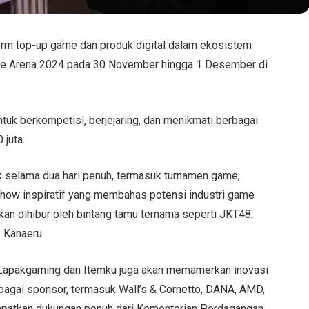
orm top-up game dan produk digital dalam ekosistem
le Arena 2024 pada 30 November hingga 1 Desember di
tuk berkompetisi, berjejaring, dan menikmati berbagai
 juta.
k selama dua hari penuh, termasuk turnamen game,
kshow inspiratif yang membahas potensi industri game
akan dihibur oleh bintang tamu ternama seperti JKT48,
 Kanaeru.
ti Lapakgaming dan Itemku juga akan memamerkan inovasi
rbagai sponsor, termasuk Wall’s & Cornetto, DANA, AMD,
dapatkan dukungan penuh dari Kementerian Perdagangan,