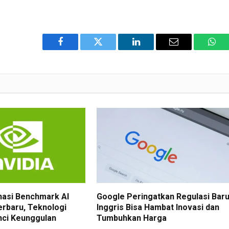
Facebook
Twitter
LinkedIn
Email
Wha
nasi Benchmark AI
Google Peringatkan Regulasi Bar
erbaru, Teknologi
Inggris Bisa Hambat Inovasi dan
nci Keunggulan
Tumbuhkan Harga