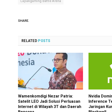
Lapakgaming Battle Arena
SHARE.
RELATED
POSTS
Wamenkomdigi Nezar Patria:
Nvidia Domi
Satelit LEO Jadi Solusi Perluasan
Inference T
Internet di Wilayah 3T dan Daerah
Jaringan Ku
Bencana
Blackwell