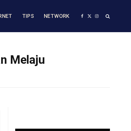
RNET
TIPS
NETWORK
Facebook
X
Instagram
(Twitter)
an Melaju