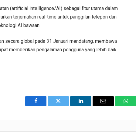
n (artificial intelligence/AI) sebagai fitur utama dalam
warkan terjemahan real-time untuk panggilan telepon dan
eknologi AI bawaan.
rkan secara global pada 31 Januari mendatang, membawa
apat memberikan pengalaman pengguna yang lebih baik.
Facebook
Twitter
LinkedIn
Email
Wha