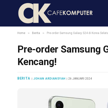
»
»
Home
Berita
Pre-order Samsung Galaxy S24 di Korea Selat
Pre-order Samsung G
Kencang!
BERITA
JOHAN ARDIANSYAH
26 JANUARI 2024