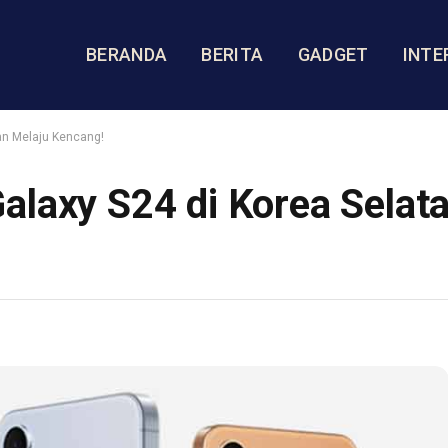
BERANDA
BERITA
GADGET
INTE
an Melaju Kencang!
alaxy S24 di Korea Selat