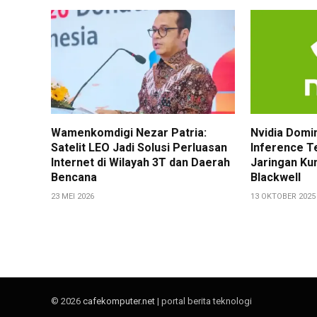
Wamenkomdigi Nezar Patria:
Nvidia Domi
Satelit LEO Jadi Solusi Perluasan
Inference T
Internet di Wilayah 3T dan Daerah
Jaringan Ku
Bencana
Blackwell
23 MEI 2026
13 OKTOBER 2025
© 2026
cafekomputer.net
| portal berita teknologi