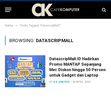
»
Home
Posts Tagged "DatascripMall"
BROWSING:
DATASCRIPMALL
DatascripMall.ID Hadirkan
Promo MANTAP Sepanjang
Mei: Diskon hingga 50 Persen
untuk Gadget dan Laptop
BY
AS ANANTA
30 APRIL 2025