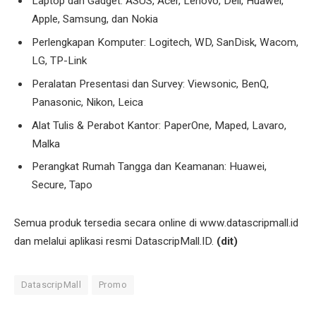
Laptop dan Gadget: ASUS, Acer, Lenovo, Dell, Huawei,
Apple, Samsung, dan Nokia
Perlengkapan Komputer: Logitech, WD, SanDisk, Wacom,
LG, TP-Link
Peralatan Presentasi dan Survey: Viewsonic, BenQ,
Panasonic, Nikon, Leica
Alat Tulis & Perabot Kantor: PaperOne, Maped, Lavaro,
Malka
Perangkat Rumah Tangga dan Keamanan: Huawei,
Secure, Tapo
Semua produk tersedia secara online di www.datascripmall.id
dan melalui aplikasi resmi DatascripMall.ID.
(dit)
DatascripMall
Promo