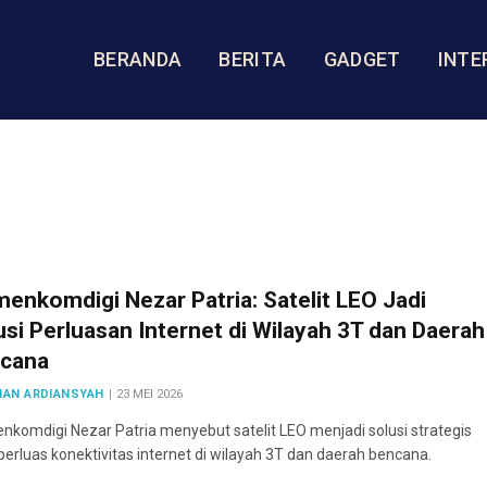
BERANDA
BERITA
GADGET
INTE
enkomdigi Nezar Patria: Satelit LEO Jadi
usi Perluasan Internet di Wilayah 3T dan Daerah
cana
HAN ARDIANSYAH
23 MEI 2026
komdigi Nezar Patria menyebut satelit LEO menjadi solusi strategis
rluas konektivitas internet di wilayah 3T dan daerah bencana.