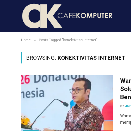
»
Home
Posts Tagged "konektivitas internet"
BROWSING:
KONEKTIVITAS INTERNET
Wam
Sol
Ben
BY
JO
Wamen
mempe